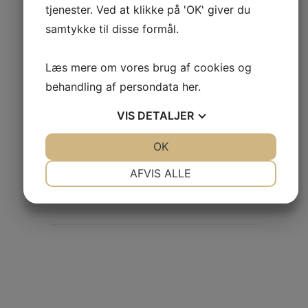
tjenester. Ved at klikke på 'OK' giver du
samtykke til disse formål.
Læs mere om vores brug af cookies og
behandling af persondata
her
.
VIS
DETALJER
JA
NEJ
OK
JA
NEJ
NØDVENDIGE
PRÆFERENCER
AFVIS ALLE
JA
NEJ
JA
NEJ
MARKETING
STATISTIK