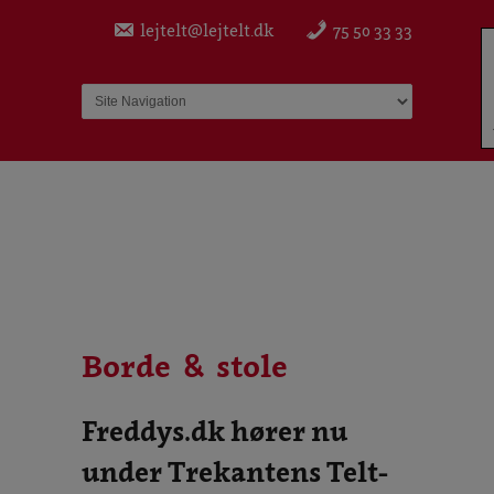
lejtelt@lejtelt.dk
75 50 33 33
un
Borde & stole
Freddys.dk hører nu
under Trekantens Telt-