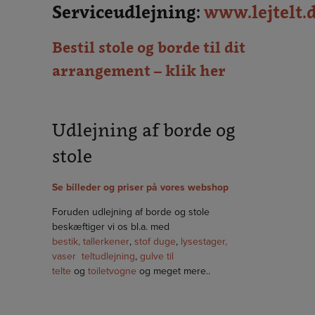
Serviceudlejning:
www.lejtelt.
Bestil stole og borde til dit
arrangement – klik her
Udlejning af borde og
stole
Se billeder og priser på vores webshop
Foruden udlejning af borde og stole
beskæftiger vi os bl.a. med
bestik,
tallerkener
,
stof duge
,
lysestager,
vaser
teltudlejning
,
gulve til
telte
og
toiletvogne
og meget mere..