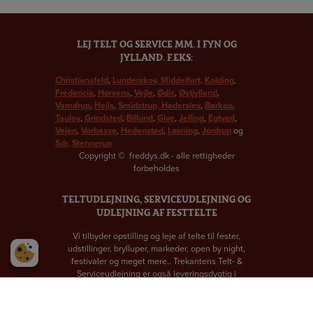
LEJ TELT OG SERVICE MM. I FYN OG
JYLLAND. F.EKS:
Christiansfeld
,
Lunderskov,
Middelfart,
Kolding
,
Fredericia
,
Horsens
,
Vejle
,
Ødis
,
Østjylland
,
Vamdrup
,
Hejls
,
Smidstrup,
Haderslev
,
Børkop
,
Taulov
,
Grindsted
,
Billund
,
Give
,
Jelling
,
Egtved
,
Vejen
,
Vorbasse
,
Hedensted
,
Løsning
,
Jordrup
og
Sdr
.
Stennerup
Copyright
©
freddys.dk - alle rettigheder
forbeholdes
TELTUDLEJNING, SERVICEUDLEJNING OG
UDLEJNING AF FESTTELTE
Vi tilbyder opstilling og leje af telte til fester,
udstillinger, brylluper, markeder, open by night,
festivaler og meget mere.. Trekantens Telt- &
Serviceudlejning er også leveringsdygtig i
serviceudlejning, udlejning af
duge & servietter.