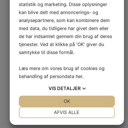
Buffetstage 5-armet
55 cm. høj
statistik og marketing. Disse oplysninger
kan blive delt med annoncerings- og
analysepartnere, som kan kombinere dem
med data, du tidligere har givet dem eller
de har indsamlet gennem din brug af deres
tjenester. Ved at klikke på 'OK' giver du
samtykke til disse formål.
Læs mere om vores brug af cookies og
behandling af persondata
her
.
VIS
DETALJER
JA
NEJ
OK
JA
NEJ
NØDVENDIGE
PRÆFERENCER
AFVIS ALLE
JA
NEJ
JA
NEJ