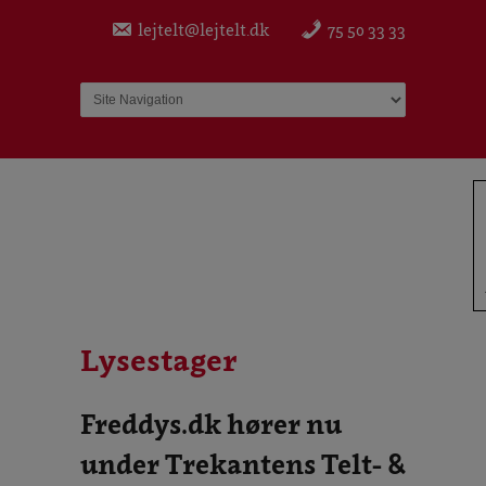
lejtelt@lejtelt.dk
75 50 33 33
In
Lysestager
Freddys.dk hører nu
under Trekantens Telt- &