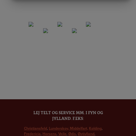
MARKETING
STATISTIK
LEJ TELT OG SERVICE MM. I FYN OG
JYLLAND. F.EKS:
Christiansfeld
,
Lunderskov,
Middelfart,
Kolding
,
Fredericia
,
Horsens
,
Vejle
,
Ødis
,
Østjylland
,