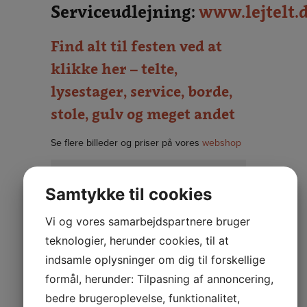
Serviceudlejning:
www.lejtelt.
Find alt til festen ved at
klikke her – telte,
lysestager, service, borde,
stole, gulv og meget andet
Se flere billeder og priser på vores
webshop
Lysestager
Beskrivelse
Samtykke til cookies
Vi og vores samarbejdspartnere bruger
Sølv lysestage
15 cm. høj
teknologier, herunder cookies, til at
indsamle oplysninger om dig til forskellige
5-armet sølv
25 cm. høj
formål, herunder: Tilpasning af annoncering,
bedre brugeroplevelse, funktionalitet,