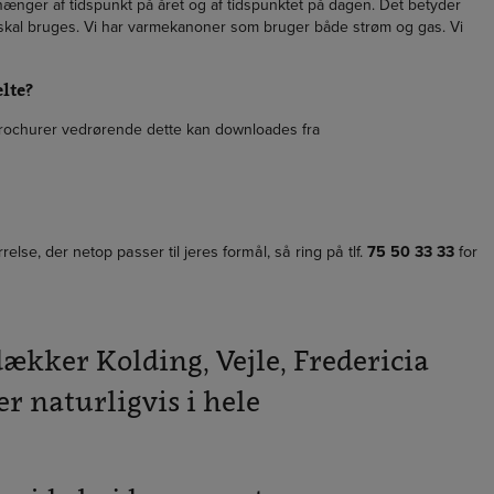
fhænger af tidspunkt på året og af tidspunktet på dagen. Det betyder
t skal bruges. Vi har varmekanoner som bruger både strøm og gas. Vi
lte?
. Brochurer vedrørende dette kan downloades fra
rrelse, der netop passer til jeres formål, så ring på tlf.
75 50 33 33
for
ækker Kolding, Vejle, Fredericia
er naturligvis i hele