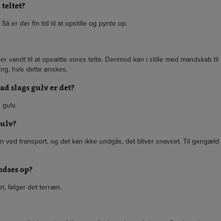
 teltet?
å er der fin tid til at opstille og pynte op.
er vandt til at opsætte vores telte. Derimod kan i stille med mandskab til
g, hvis dette ønskes.
vad slags gulv er det?
 gulv.
gulv?
ved transport, og det kan ikke undgås, det bliver snavset. Til gengæld
lodses op?
t, følger det terræn.