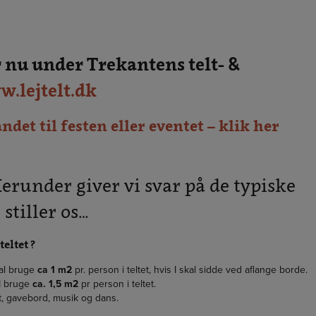
 nu under Trekantens telt- &
.lejtelt.dk
andet til festen eller eventet – klik her
under giver vi svar på de typiske
stiller os…
eltet ?
kal bruge
ca 1 m2
pr. person i teltet, hvis I skal sidde ved aflange borde.
 I bruge
ca. 1,5 m2
pr person i teltet.
et, gavebord, musik og dans.