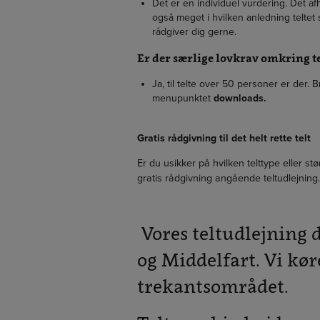
Det er en individuel vurdering. Det a
også meget i hvilken anledning telte
rådgiver dig gerne.
Er der særlige lovkrav omkring te
Ja, til telte over 50 personer er der
menupunktet
downloads.
Gratis rådgivning til det helt rette telt
Er du usikker på hvilken telttype eller stø
gratis rådgivning angående teltudlejning.
Vores teltudlejning d
og Middelfart. Vi kør
trekantsområdet.