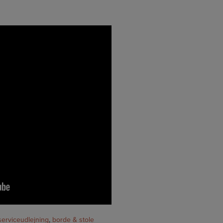
serviceudlejning
,
borde & stole