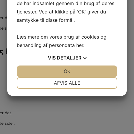
de har indsamlet gennem din brug af deres
tjenester. Ved at klikke på 'OK' giver du
er det.
samtykke til disse formål.
e sider.
Læs mere om vores brug af cookies og
behandling af persondata
her
.
95 ben højde 2,20 meter
VIS
DETALJER
JA
NEJ
OK
JA
NEJ
NØDVENDIGE
PRÆFERENCER
AFVIS ALLE
JA
NEJ
JA
NEJ
MARKETING
STATISTIK
er det.
e sider.