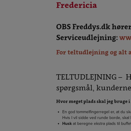
Fredericia
OBS Freddys.dk hører
Serviceudlejning:
www
For teltudlejning og alt 
TELTUDLEJNING – Her
spørgsmål, kunderne 
Hvor meget plads skal jeg bruge i t
En god tommelfingerregel er, at du s
Hvis I vil sidde ved runde borde, skal
Husk
at beregne ekstra plads til buff