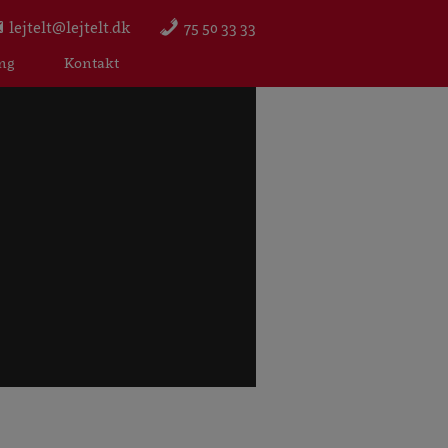
lejtelt@lejtelt.dk
75 50 33 33
ing
Kontakt