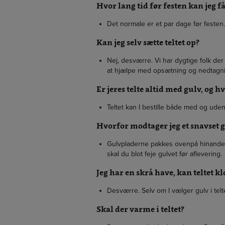
Hvor lang tid før festen kan jeg få
Det normale er et par dage før festen. S
Kan jeg selv sætte teltet op?
Nej, desværre. Vi har dygtige folk der 
at hjælpe med opsætning og nedtagnin
Er jeres telte altid med gulv, og h
Teltet kan I bestille både med og uden
Hvorfor modtager jeg et snavset 
Gulvpladerne pakkes ovenpå hinanden 
skal du blot feje gulvet før aflevering.
Jeg har en skrå have, kan teltet k
Desværre. Selv om I vælger gulv i telte
Skal der varme i teltet?