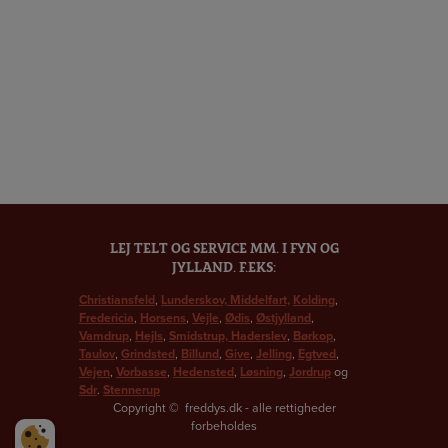
Viskestykker store
50 x 100 cm.
Håndklæder
50 x 100 cm.
LEJ TELT OG SERVICE MM. I FYN OG
JYLLAND. F.EKS:
Christiansfeld
,
Lunderskov,
Middelfart,
Kolding
,
Fredericia
,
Horsens
,
Vejle
,
Ødis
,
Østjylland
,
Vamdrup
,
Hejls
,
Smidstrup,
Haderslev
,
Børkop
,
Taulov
,
Grindsted
,
Billund
,
Give
,
Jelling
,
Egtved
,
Vejen
,
Vorbasse
,
Hedensted
,
Løsning
,
Jordrup
og
Sdr
.
Stennerup
Copyright
©
freddys.dk - alle rettigheder
forbeholdes