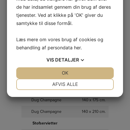
de har indsamlet gennem din brug af deres
Dug Tobacco
140 x 210 cm.
tjenester. Ved at klikke på 'OK' giver du
Dug Koksgrå
140 x 175 cm.
samtykke til disse formål.
Dug Grøn Almond
140 x 175 cm.
Læs mere om vores brug af cookies og
Dug Grøn Almond
140 x 210 cm.
behandling af persondata
her
.
Dug Mørkeblå
140 x 170 cm.
VIS
DETALJER
Dug Mørkeblå
140 x 210 cm.
JA
NEJ
OK
JA
NEJ
Dug Bordeaux
140 x 170 cm.
NØDVENDIGE
PRÆFERENCER
AFVIS ALLE
Dug Bordeaux
140 x 210 cm.
JA
NEJ
JA
NEJ
Dug Champagne
140 x 175 cm.
MARKETING
STATISTIK
Dug Champagne
140 x 210 cm.
Stofservietter