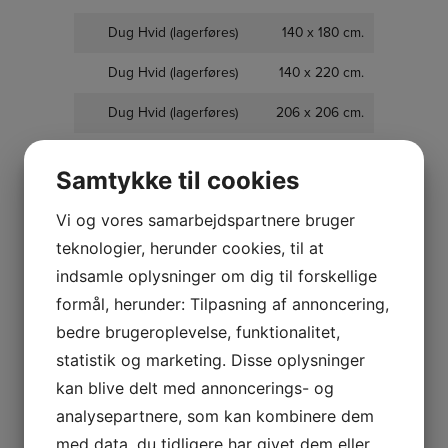
Dug Hvid (lagerføres)
140 x 180 cm.
Dug Hvid (lagerføres)
140 x 220 cm.
Dug Hvid (lagerføres)
206 x 206 cm.
Dug Hvid (lagerføres)
220 x 220 cm.
Samtykke til cookies
Dug Hvid (lagerføres)
140 x 250 cm.
Vi og vores samarbejdspartnere bruger
Dug Hvid (lagerføres)
180 x 180 cm
teknologier, herunder cookies, til at
Dug Gl. Rosa
140 x 175 cm.
indsamle oplysninger om dig til forskellige
formål, herunder: Tilpasning af annoncering,
Dug Gl. Rosa
140 x 210 cm.
bedre brugeroplevelse, funktionalitet,
Dug Lyseblå
140 x 175 cm.
statistik og marketing. Disse oplysninger
kan blive delt med annoncerings- og
Dug Lyseblå
140 x 210 cm.
analysepartnere, som kan kombinere dem
Dug Tobacco
140 x 175 cm.
med data, du tidligere har givet dem eller