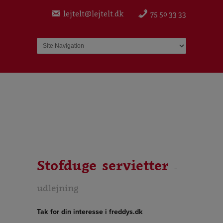
lejtelt@lejtelt.dk
75 50 33 33
Stofduge servietter
-
udlejning
Tak for din interesse i freddys.dk