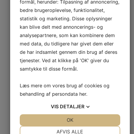
formål, herunder: Tilpasning af annoncering,
“indendørs”
m/flag
bedre brugeroplevelse, funktionalitet,
Flagstang
300 cm.
statistik og marketing. Disse oplysninger
“udendørs”
m/flag
kan blive delt med annoncerings- og
Bøjlestativ
m/30 bøjler
analysepartnere, som kan kombinere dem
med data, du tidligere har givet dem eller
Stander
de har indsamlet gennem din brug af deres
“guld”
tjenester. Ved at klikke på 'OK' giver du
Rødt tov til
samtykke til disse formål.
stander
Læs mere om vores brug af cookies og
behandling af persondata
her
.
VIS
DETALJER
JA
NEJ
OK
JA
NEJ
NØDVENDIGE
PRÆFERENCER
AFVIS ALLE