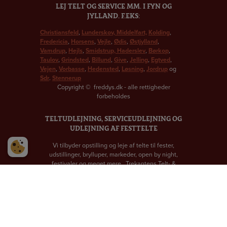
LEJ TELT OG SERVICE MM. I FYN OG
JYLLAND. F.EKS:
Christiansfeld
,
Lunderskov,
Middelfart,
Kolding
,
Fredericia
,
Horsens
,
Vejle
,
Ødis
,
Østjylland
,
Vamdrup
,
Hejls
,
Smidstrup,
Haderslev
,
Børkop
,
Taulov
,
Grindsted
,
Billund
,
Give
,
Jelling
,
Egtved
,
Vejen
,
Vorbasse
,
Hedensted
,
Løsning
,
Jordrup
og
Sdr
.
Stennerup
Copyright
©
freddys.dk - alle rettigheder
forbeholdes
TELTUDLEJNING, SERVICEUDLEJNING OG
UDLEJNING AF FESTTELTE
Vi tilbyder opstilling og leje af telte til fester,
udstillinger, brylluper, markeder, open by night,
festivaler og meget mere.. Trekantens Telt- &
Serviceudlejning er også leveringsdygtig i
serviceudlejning, udlejning af
duge & servietter.
Trekantens Telt- & Serviceudlejning - Ø.
Skibelundvej 47 C - 6600 Vejen - Telefon 75 50 33
33 -
lejtelt@lejtelt.dk