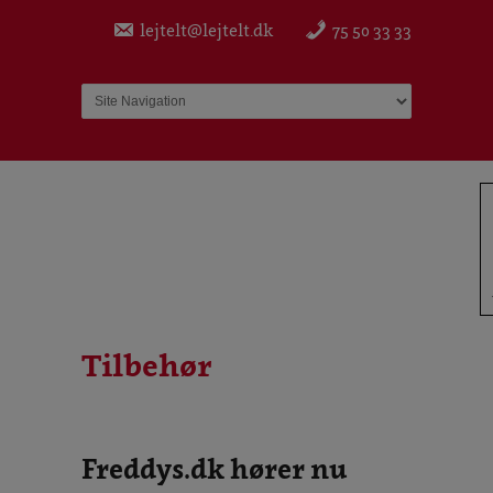
lejtelt@lejtelt.dk
75 50 33 33
In
Tilbehør
Freddys.dk hører nu