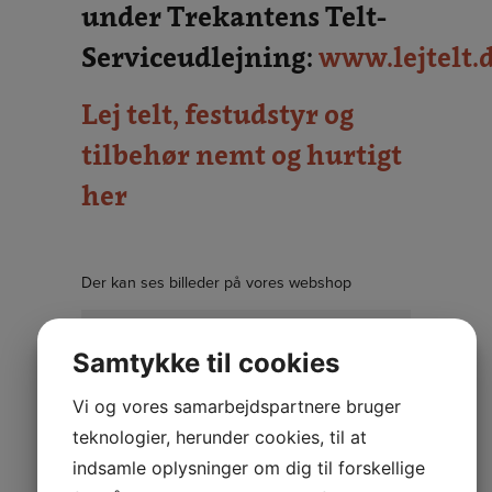
under Trekantens Telt-
Serviceudlejning:
www.lejtelt.
Lej telt, festudstyr og
tilbehør nemt og hurtigt
her
Der kan ses billeder på vores webshop
Type:
Beskrivelse
Samtykke til cookies
Affaldsstativ
Vi og vores samarbejdspartnere bruger
10 stk pr.
Affaldsposer
teknologier, herunder cookies, til at
rulle
indsamle oplysninger om dig til forskellige
Flagstang
160 cm.